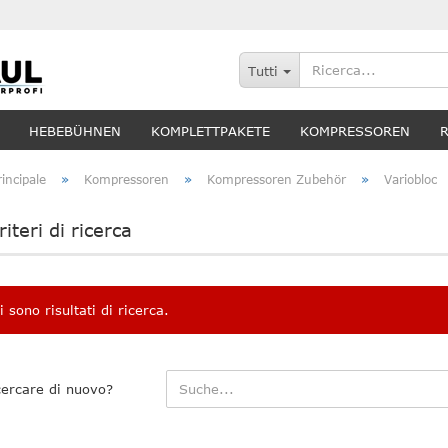
Tutti
HEBEBÜHNEN
KOMPLETTPAKETE
KOMPRESSOREN
»
»
»
incipale
Kompressoren
Kompressoren Zubehör
Variobloc
criteri di ricerca
 sono risultati di ricerca.
cercare di nuovo?
E
?