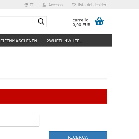
IT
Accesso
lista dei desideri
Ricerca...
carrello
0,00 EUR
REIFENMASCHINEN
2WHEEL 4WHEEL
RICERCA