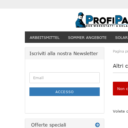
ARBEITSMITTEL
SOMMER ANGEBOTE
SOLAR
Pagina pr
Iscriviti alla nostra Newsletter
Altri 
CONTINUA
Email
ALLA
PAGINA
Non ci
DI
ACCESSO
ISCRIZIONE
ALLA
NEWSLETTER
VOLETE
Volete 
CERCAR
DI
NUOVO
Offerte speciali