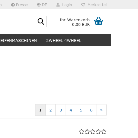
n
Presse
DE
Login
Merkzettel
Suche...
Ihr Warenkorb
0,00 EUR
REIFENMASCHINEN
2WHEEL 4WHEEL
1
2
3
4
5
6
»