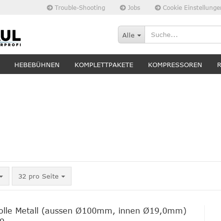
Trouble-Shooting
Jobs
Cookie Einstellunge
Alle
HEBEBÜHNEN
KOMPLETTPAKETE
KOMPRESSOREN
pro Seite
32 pro Seite
rolle Metall (aussen Ø100mm, innen Ø19,0mm)