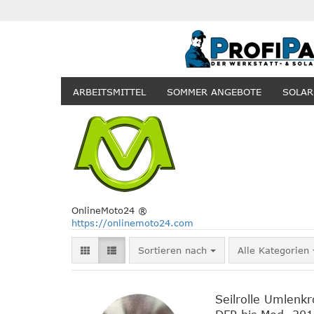
ARBEITSMITTEL
SOMMER ANGEBOTE
SOLAR
OnlineMoto24 ®
https://onlinemoto24.com
Sortieren nach
Sortieren nach
Alle Kategorien
Seilrolle Umlenk