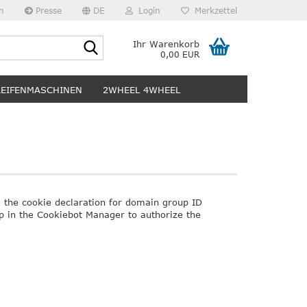
n
Presse
DE
Login
Merkzettel
Suche...
Ihr Warenkorb
0,00 EUR
REIFENMASCHINEN
2WHEEL 4WHEEL
the cookie declaration for domain group ID
 in the Cookiebot Manager to authorize the