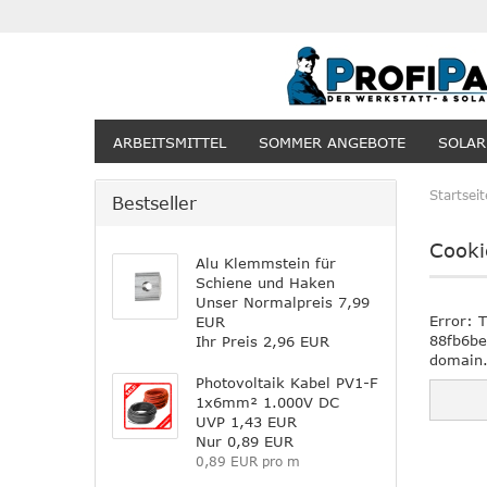
ARBEITSMITTEL
SOMMER ANGEBOTE
SOLAR
Startseit
Bestseller
Cooki
Alu Klemmstein für
Schiene und Haken
Unser Normalpreis 7,99
Error: 
EUR
88fb6be
Ihr Preis 2,96 EUR
domain
Photovoltaik Kabel PV1-F
1x6mm² 1.000V DC
UVP 1,43 EUR
Nur 0,89 EUR
0,89 EUR pro m