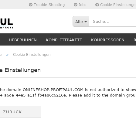
Trouble-Shooting
Jobs
Cookie Einstellunge
Alle
HEBEBÜHNEN
KOMPLETTPAKETE
KOMPRESSOREN
»
e
Cookie Einstellungen
e Einstellungen
The domain ONLINESHOP.PROFIPAUL.COM is not authorized to show 
4-a6de-44e5-a11f-fb4a86c6216e. Please add it to the domain group
.
ZURÜCK