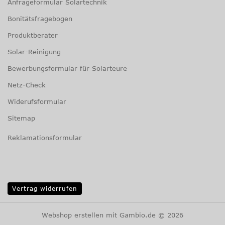
Anfrageformular Solartechnik
Bonitätsfragebogen
Produktberater
Solar-Reinigung
Bewerbungsformular für Solarteure
Netz-Check
Widerufsformular
Sitemap
Reklamationsformular
Vertrag widerrufen
Webshop erstellen
mit Gambio.de © 2026