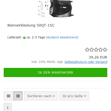
Beinverkleidung 50QT-15C
Lieferzeit:
ca. 2-3 Tage
(Ausland abweichend)
39,26 EUR
inkl. 19% MwSt. zzgl.
Selbstabholung oder Versand
IN DEN WARENKORB
Sortieren nach
pro Seite
Sortieren nach
32 pro Seite
1