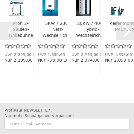
anker
Profi 2-
5KW / 230V
20KW / 400V
Reifenmont
mm -
Säulen-
Netz-
Hybrid-
PREMIUM
Hebebühne
Wechselrichter
Wechselrichter
g...
elektrisch
All in...
4.0 T...
UVP 3.399,00 EUR
UVP 1.350,65 EUR
UVP 3.789,00 EUR
UVP 4.398,00
Nur 2.299,00 EUR
Nur 799,00 EUR
Nur 2.374,00 EUR
Nur 2.099,00
ProfiPaul-NEWSLETTER:
Nie mehr Schnäppchen verpassen
!