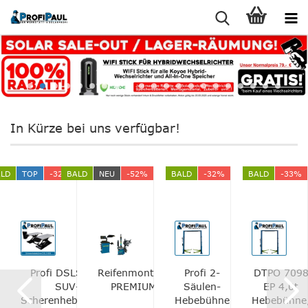
In Kürze bei uns verfügbar!
LD
TOP
-32%
BALD
NEU
-52%
BALD
-32%
BALD
-33%
Profi DSLS 609
Reifenmontagepaket
Profi 2-
DTPO 709
SUV-
PREMIUM PLUS
Säulen-
EP 4,0t
Scherenhebebühne
Hebebühne
Hebebühne