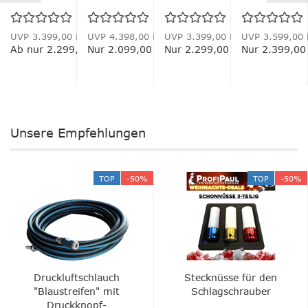
1,2mtr....
elektrisch
elektrisch
4.0 T...
 EUR
UVP 3.399,00 EUR
UVP 4.398,00 EUR
UVP 3.399,00 EUR
UVP 3.599,00
,00 EUR
Ab nur 2.299,00 EUR
Nur 2.099,00 EUR
Nur 2.299,00 EUR
Nur 2.399,00
Unsere Empfehlungen
TOP
-50%
TOP
-50%
Druckluftschlauch
Stecknüsse für den
"Blaustreifen" mit
Schlagschrauber
Druckknopf-