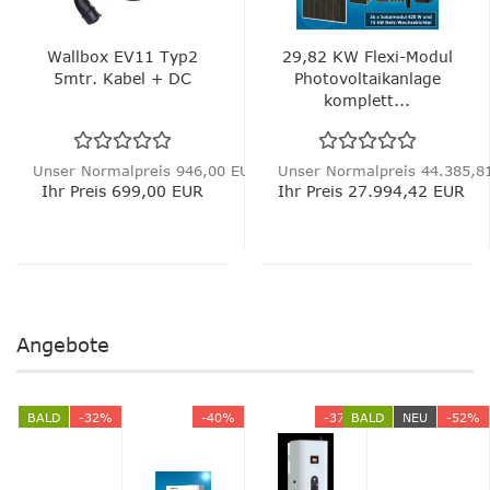
Wallbox EV11 Typ2
29,82 KW Flexi-Modul
5mtr. Kabel + DC
Photovoltaikanlage
komplett...
Unser Normalpreis 946,00 EUR
Unser Normalpreis 44.385,8
Ihr Preis 699,00 EUR
Ihr Preis 27.994,42 EUR
Angebote
BALD
-32%
-40%
-37%
BALD
NEU
-52%