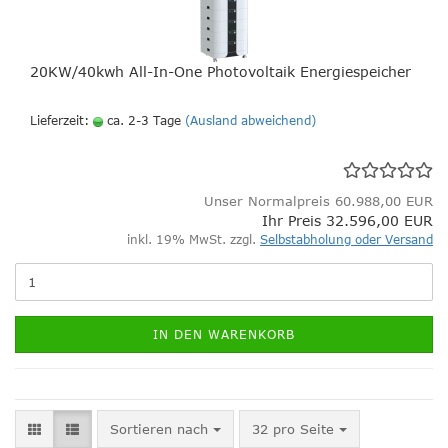
20KW/40kwh All-In-One Photovoltaik Energiespeicher
Lieferzeit:
ca. 2-3 Tage
(Ausland abweichend)
Unser Normalpreis 60.988,00 EUR
Ihr Preis 32.596,00 EUR
inkl. 19% MwSt. zzgl.
Selbstabholung oder Versand
IN DEN WARENKORB
Sortieren nach
pro Seite
Sortieren nach
32 pro Seite