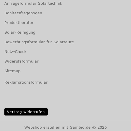
Anfrageformular Solartechnik
Bonitätsfragebogen
Produktberater
Solar-Reinigung
Bewerbungsformular für Solarteure
Netz-Check
Widerufsformular
Sitemap
Reklamationsformular
Vertrag widerrufen
Webshop erstellen
mit Gambio.de © 2026