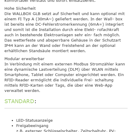
komfortabel verstaut und sofort einsatzbereit.
Hohe Sicherheit
Die WALLBOX GLB setzt auf Sicherheit und kann optional mit
einem FI Typ A (30mA~) geliefert werden. In der Wall- box
ist bereits eine DC-Fehlerstromerkennung (6mA=) integriert
und somit ist die Installation durch eine Elekt- rofachkraft
auch in bestehende Elektroanlagen sehr ein- fach möglich.
Das wetterfeste und absperrbare Gehäuse in der Schutzart
IP44 kann an der Wand oder freistehend an der optional
erhältlichen Standsäule montiert werden.
Modular erweiterbar
In Verbindung mit einem externen Modbus Stromzähler kann
eine dynamische Lastverteilung (DLM) über WLAN mittels
Smartphone, Tablet oder Computer eingerichtet werden. Ein
RFID-Reader ermöglicht die individuelle Frei- schaltung
mittels RFID-Karten oder Tags, die über eine Web-App
verwaltet werden.
STANDARD
:
LED-Statusanzeige
Freigabeeingang
z.B. externer Schlüsselschalter, Zeitschaltuhr, PV-