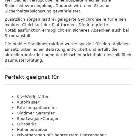
vier Säulen verfügt über eine doppelte mechanische
Sicherheitsverriegelung. Dadurch wird eine
8-fache
Sicherheitsabsicherung
gewährleistet.
Zusätzlich sorgen lastfrei gelagerte Synchronseile für einen
exakten Gleichlauf der Plattformen. Die integrierte
Notablassfunktion ermöglicht ein sicheres Absenken auch bei
Stromausfall.
Die stabile Stahlkonstruktion wurde speziell für den täglichen
Einsatz unter hoher Belastung entwickelt und erfüllt die
aktuellen Anforderungen der Maschinenrichtlinie einschließlich
Baumusterprüfung.
Perfekt geeignet für
Kfz-Werkstätten
Autohäuser
Fahrzeugaufbereiter
Oldtimer-Sammler
Sportwagen-Garagen
Fuhrparks
Hallenbetreiber
Privatgaragen mit begrenztem Platzangebot