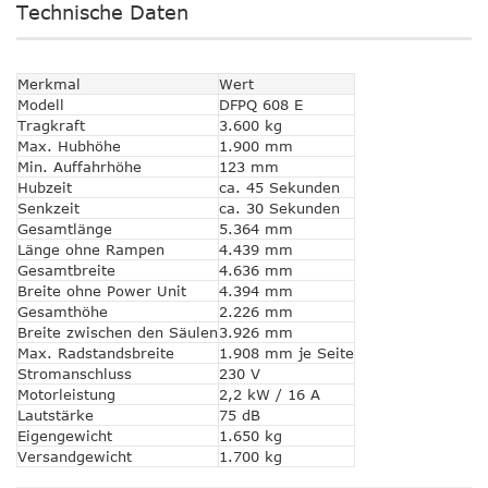
Technische Daten
Merkmal
Wert
Modell
DFPQ 608 E
Tragkraft
3.600 kg
Max. Hubhöhe
1.900 mm
Min. Auffahrhöhe
123 mm
Hubzeit
ca. 45 Sekunden
Senkzeit
ca. 30 Sekunden
Gesamtlänge
5.364 mm
Länge ohne Rampen
4.439 mm
Gesamtbreite
4.636 mm
Breite ohne Power Unit
4.394 mm
Gesamthöhe
2.226 mm
Breite zwischen den Säulen
3.926 mm
Max. Radstandsbreite
1.908 mm je Seite
Stromanschluss
230 V
Motorleistung
2,2 kW / 16 A
Lautstärke
75 dB
Eigengewicht
1.650 kg
Versandgewicht
1.700 kg