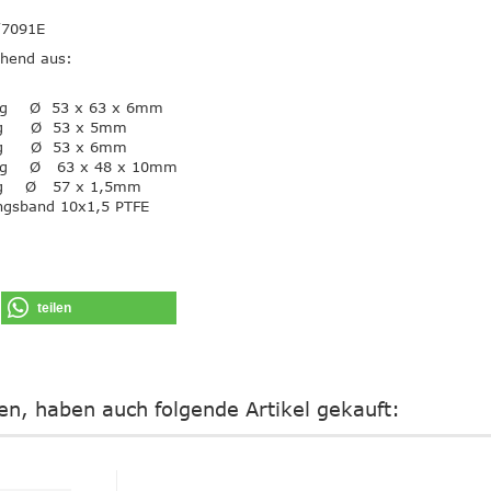
/7091E
ehend aus:
ing Ø 53 x 63 x 6mm
ng Ø 53 x 5mm
ng Ø 53 x 6mm
ing Ø 63 x 48 x 10mm
ng Ø 57 x 1,5mm
ngsband 10x1,5 PTFE
teilen
ten, haben auch folgende Artikel gekauft: