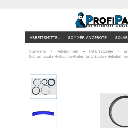
ARBEITSMITTEL
SOMMER ANGEBOTE
SOLAR
»
»
»
Startseite
Hebebühnen
HB Ersatzteile
Er
Dichtungssatz Hydraulikzylinder für 2-Säulen-Hebebühne