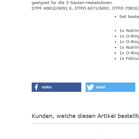
geeignet für die 2-Säulen-Hebebühnen
DTPF 6081E/6091 E, DTPO 6071/6091, DTPO 7081E
Set best
1x Nutr
1x O-Ri
1x O-Ri
1x Nutr
1x O-Ri
1x Führu
teilen
tweet
Kunden, welche diesen Artikel bestell