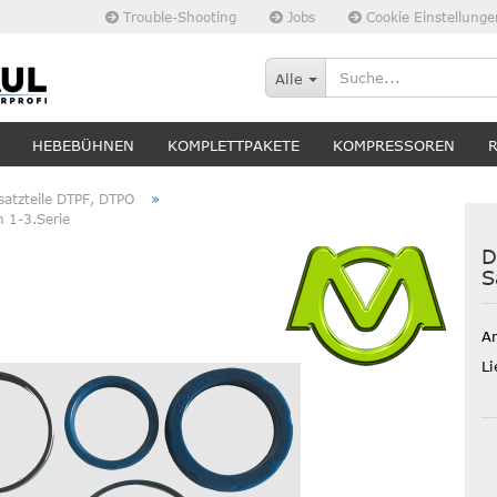
Trouble-Shooting
Jobs
Cookie Einstellunge
Alle
HEBEBÜHNEN
KOMPLETTPAKETE
KOMPRESSOREN
»
satzteile DTPF, DTPO
n 1-3.Serie
D
S
Ar
Li