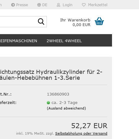
n
Presse
DE
Login
Merkzettel
Suche...
Ihr Warenkorb
0,00 EUR
REIFENMASCHINEN
2WHEEL 4WHEEL
ichtungssatz Hydraulikzylinder für 2-
äulen-Hebebühnen 1-3.Serie
t.Nr.:
136860903
eferzeit:
ca. 2-3 Tage
(Ausland abweichend)
52,27 EUR
inkl. 19% MwSt. zzgl.
Selbstabholung oder Versand