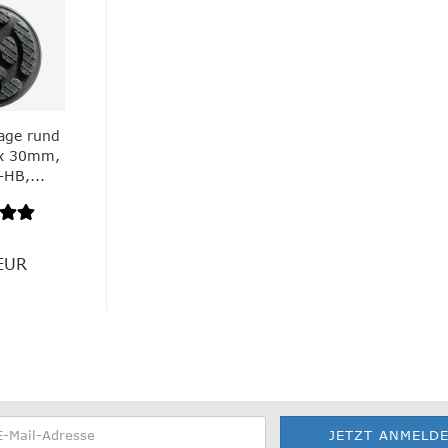
age rund
x 30mm,
-HB,...
EUR