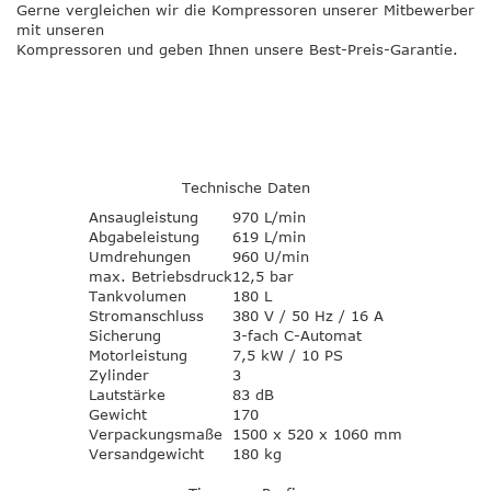
Gerne vergleichen wir die Kompressoren unserer Mitbewerber
mit unseren
Kompressoren und geben Ihnen unsere
Best-Preis-Garantie
.
Technische Daten
Ansaugleistung
970 L/min
Abgabeleistung
619 L/min
Umdrehungen
960 U/min
max. Betriebsdruck
12,5 bar
Tankvolumen
180 L
Stromanschluss
380 V / 50 Hz / 16 A
Sicherung
3-fach C-Automat
Motorleistung
7,5 kW / 10 PS
Zylinder
3
Lautstärke
83 dB
Gewicht
170
Verpackungsmaße
1500 x 520 x 1060 mm
Versandgewicht
180 kg