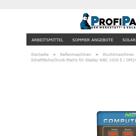
ARBEITSMITTEL
SOMMER ANGEBOTE
SOLAR
»
»
Startseite
Reifenmaschinen
Wuchtmaschinen
Schaltfläche/Druck-Matrix für Display WBC 1026 E / OM2