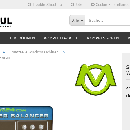
Trouble-Shooting
Jobs
Cookie Einstellunge
Alle
HEBEBÜHNEN
KOMPLETTPAKETE
KOMPRESSOREN
»
»
Ersatzteile Wuchtmaschinen
4 grün
S
W
Ar
Li