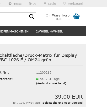
n
Presse
DE
Login
Merkzettel
Suche...
Ihr Warenkorb
0,00 EUR
REIFENMASCHINEN
2WHEEL 4WHEEL
chaltfläche/Druck-Matrix für Display
BC 1026 E / OM24 grün
t.Nr.:
11200215
eferzeit:
ca. 2-3 Tage
(Ausland abweichend)
39,00 EUR
inkl. 19% MwSt. zzgl.
Selbstabholung oder Versand