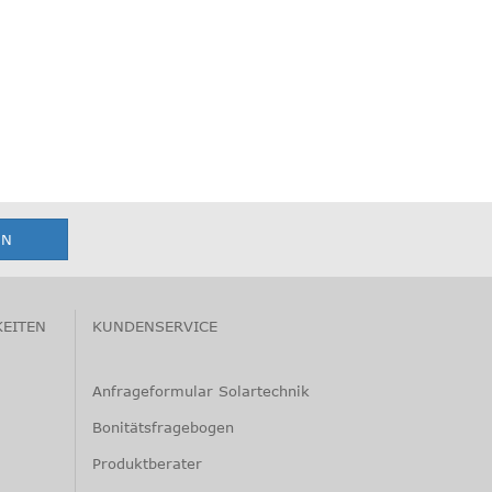
KEITEN
KUNDENSERVICE
Anfrageformular Solartechnik
Bonitätsfragebogen
Produktberater