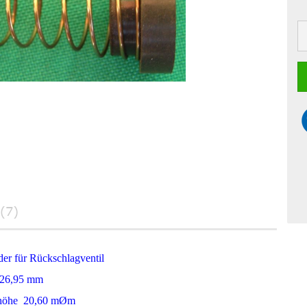
(7)
er für Rückschlagventil
26,95 mm
höhe 20,60 m
Ø
m