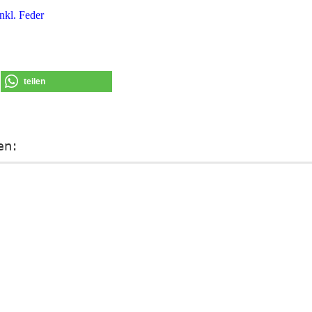
inkl. Feder
teilen
en: