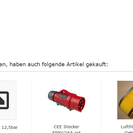
ten, haben auch folgende Artikel gekauft:
CEE Stecker
Luftfi
 12,5bar
400V/16A rot
Geh