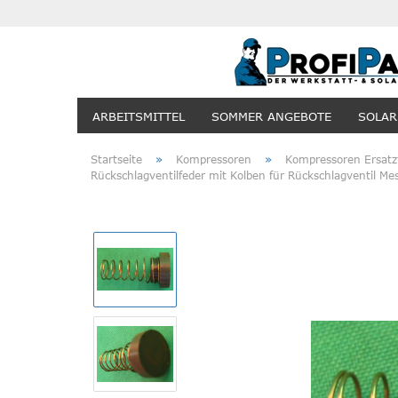
ARBEITSMITTEL
SOMMER ANGEBOTE
SOLAR
»
»
Startseite
Kompressoren
Kompressoren Ersatzt
Rückschlagventilfeder mit Kolben für Rückschlagventil M