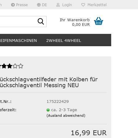
n
Presse
DE
Login
Merkzettel
Suche...
Ihr Warenkorb
0,00 EUR
REIFENMASCHINEN
2WHEEL 4WHEEL
ückschlagventilfeder mit Kolben für
ückschlagventil Messing NEU
t.Nr.:
175222429
eferzeit:
ca. 2-3 Tage
(Ausland abweichend)
16,99 EUR