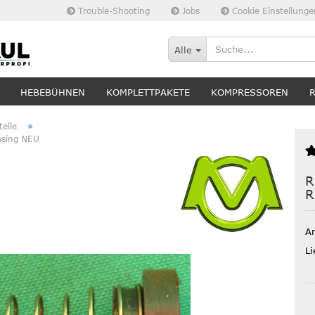
Trouble-Shooting
Jobs
Cookie Einstellunge
Alle
HEBEBÜHNEN
KOMPLETTPAKETE
KOMPRESSOREN
»
eile
essing NEU
R
R
Ar
Li