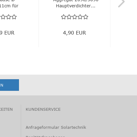
11cm für
Hauptverdichter...
Nac
egat...
99 EUR
4,90 EUR
KEITEN
KUNDENSERVICE
Anfrageformular Solartechnik